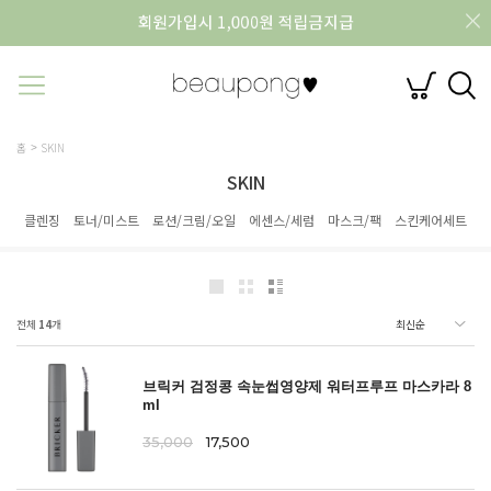
홈
SKIN
SKIN
클렌징
토너/미스트
로션/크림/오일
에센스/세럼
마스크/팩
스킨케어세트
전체
14
개
브릭커 검정콩 속눈썹영양제 워터프루프 마스카라 8
ml
35,000
17,500