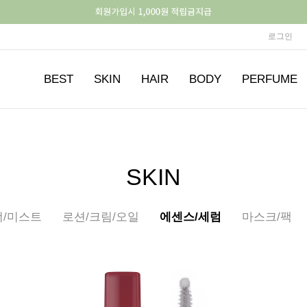
로그인
BEST
SKIN
HAIR
BODY
PERFUME
SKIN
너/미스트
로션/크림/오일
에센스/세럼
마스크/팩