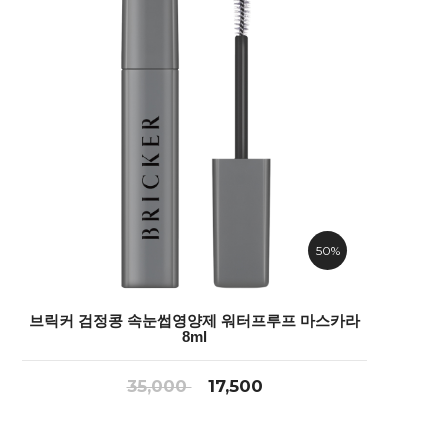
50%
브릭커 검정콩 속눈썹영양제 워터프루프 마스카라
8ml
35,000
17,500