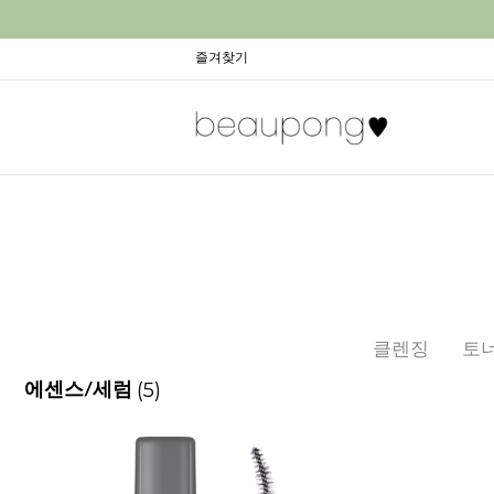
즐겨찾기
클렌징
토
(5)
에센스/세럼