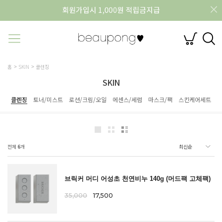
홈
SKIN
클렌징
SKIN
클렌징
토너/미스트
로션/크림/오일
에센스/세럼
마스크/팩
스킨케어세트
전체
6
개
브릭커 머디 어성초 천연비누 140g (머드팩 고체팩)
35,000
17,500