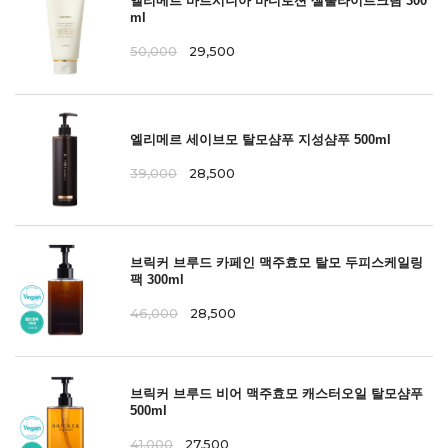
엘리메르 바르시니아 바디로션 셀룰라이트크림 300
ml
50,000
29,500
엘리메르 세이브모 탈모샴푸 지성샴푸 500ml
39,000
28,500
브릭커 브루드 카페인 맥주효모 탈모 두피스케일링
팩 300ml
46,000
28,500
브릭커 브루드 비어 맥주효모 캐스터오일 탈모샴푸
500ml
41,000
27,500