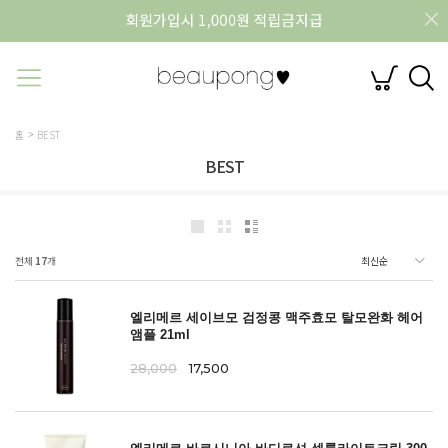
홈
BEST
BEST
전체
17
개
엘리메르 세이브모 검정콩 맥주효모 탈모완화 헤어
앰플 21ml
28,000
17,500