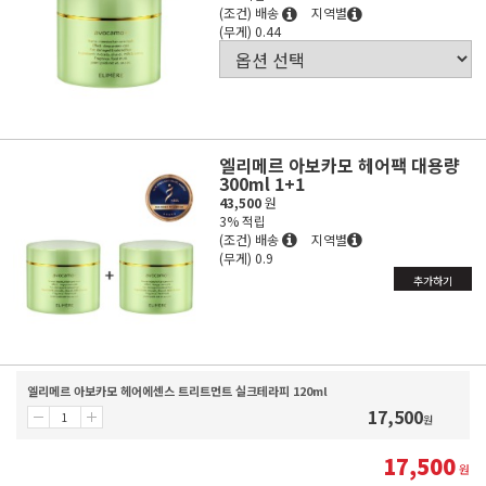
(조건) 배송
지역별
(무게) 0.44
엘리메르 아보카모 헤어팩 대용량
300ml 1+1
43,500
원
3% 적립
(조건) 배송
지역별
(무게) 0.9
추가하기
엘리메르 아보카모 헤어에센스 트리트먼트 실크테라피 120ml
17,500
원
17,500
원