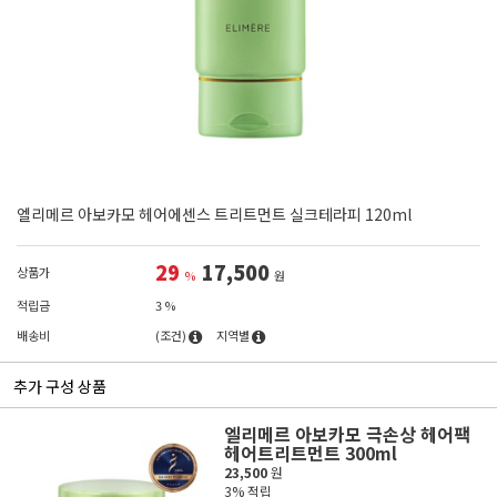
엘리메르 아보카모 헤어에센스 트리트먼트 실크테라피 120ml
29
17,500
상품가
%
원
적립금
3 %
배송비
(조건)
지역별
추가 구성 상품
엘리메르 아보카모 극손상 헤어팩
헤어트리트먼트 300ml
23,500
원
3% 적립