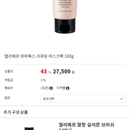
엘리메르 뷔뷔톡스 리프팅 마스크팩 100g
43
27,500
상품가
%
원
적립금
3 %
배송비
(조건)
지역별
옵션
추가 구성 상품
엘리메르 말랑 실리콘 브러쉬
4,000
원