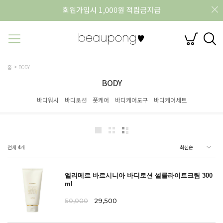
홈
BODY
BODY
바디워시
바디로션
풋케어
바디케어도구
바디케어세트
전체
4
개
엘리메르 바르시니아 바디로션 셀룰라이트크림 300
ml
50,000
29,500