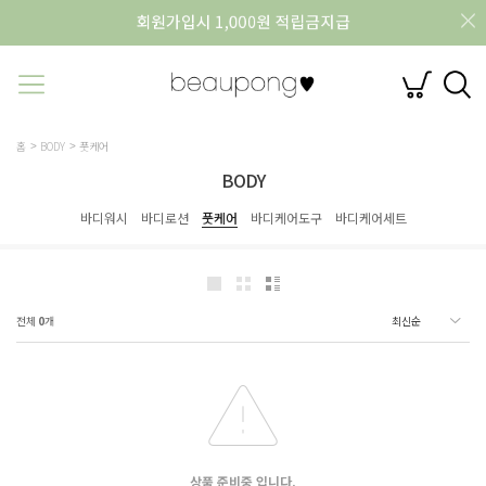
홈
BODY
풋케어
BODY
바디워시
바디로션
풋케어
바디케어도구
바디케어세트
전체
0
개
상품 준비중 입니다.